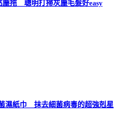
塵拖 聰明打掃灰塵毛髮好easy
殺菌濕紙巾 抹去細菌病毒的超強剋星