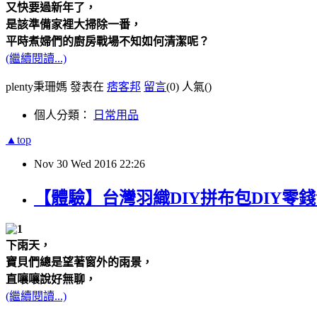
又快要過新年了，
是該準備家裡大掃除一番，
平時煮婦們的廚房戰場不知如何清潔呢？
(繼續閱讀...)
plenty秉珊媽 發表在
痞客邦
留言
(0)
人氣(
)
個人分類：
日常用品
▲top
Nov
30
Wed
2016
22:26
【體驗】台灣羽織DIY拼布包DIY零
下雨天，
寶貝們總是望著窗外的雨景，
直嚷嚷說好無聊，
(繼續閱讀...)