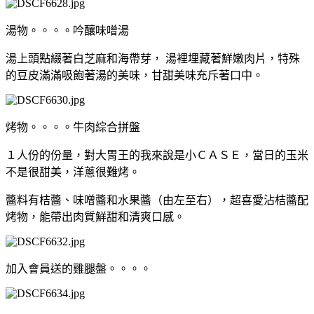
湯物。。。。吟釀味噌湯
湯上頭點綴著白芝麻和海帶芽， 湯裡埋藏著鮮嫩肉片，特殊
的豆皮滿滿吸飽著湯的美味，甘甜美味充斥著口中。
烤物。。。。牛肉綜合拼盤
１人份的份量，對大胃王的我來說是小ＣＡＳＥ，當日的玉米
不是很甜美，洋蔥很難烤。
醬料有桔醬、味噌醬和水果醬（由左至右），超喜愛沾桔醬配
烤物，能帶出肉質鮮甜和清爽口感。
加入會員送的雞腿盤。。。。