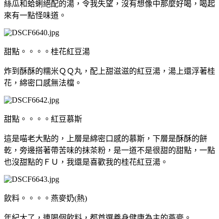
絲瓜和蛤蜊絕配的湯，令我失望，沒有想像中那麼好喝，喝起
來有一點怪味道。
甜點。。。。桂花紅豆湯
炸到酥酥的糯米ＱＱ丸，配上甜滋滋的紅豆湯，湯上還浮著桂
花，綿密口感無法檔。
甜點。。。。紅豆慕斯
這是喵老大點的，上層是綿密口感的慕斯，下層是酥酥的餅
乾，旁邊搭著帶苦味的抹茶粉，是一道不是很甜的甜點，一點
也沒甜點的ＦＵ，我還是喜歡我的桂花紅豆湯。
飲料。。。。燕麥奶(熱)
年紀大了，連喝個飲料，都首選養身健康為主的燕麥。