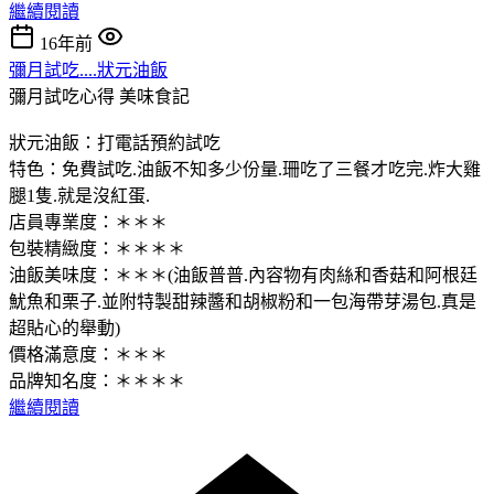
繼續閱讀
16年前
彌月試吃....狀元油飯
彌月試吃心得
美味食記
狀元油飯：打電話預約試吃
特色：免費試吃.油飯不知多少份量.珊吃了三餐才吃完.炸大雞
腿1隻.就是沒紅蛋.
店員專業度：＊＊＊
包裝精緻度：＊＊＊＊
油飯美味度：＊＊＊(油飯普普.內容物有肉絲和香菇和阿根廷
魷魚和栗子.並附特製甜辣醬和胡椒粉和一包海帶芽湯包.真是
超貼心的舉動)
價格滿意度：＊＊＊
品牌知名度：＊＊＊＊
繼續閱讀