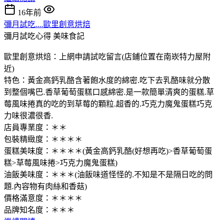
16年前
彌月試吃....歐里創意烘焙
彌月試吃心得
美味食記
歐里創意烘焙：上網申請試吃留言(店鋪位置在南崁特力屋附
近)
特色：黃金高鈣乳酪含著飽水度的綿密.吃下去乳酪味就分散
到整個嘴巴.香草葡萄蛋糕口感綿密.是一款簡單清爽的蛋糕.草
莓風味捲真的吃的到草莓的顆粒.超香的.巧克力魔鬼蛋糕巧克
力味很濃很香.
店員專業度：＊＊
包裝精緻度：＊＊＊＊
蛋糕美味度：＊＊＊＊(黃金高鈣乳酪(好想再吃)>香草葡萄蛋
糕>草莓風味捲>巧克力魔鬼蛋糕)
油飯美味度：＊＊＊(油飯味道怪怪的.不知是不是隔日吃的問
題.內容物有肉絲和香菇)
價格滿意度：＊＊＊＊
品牌知名度：＊＊＊