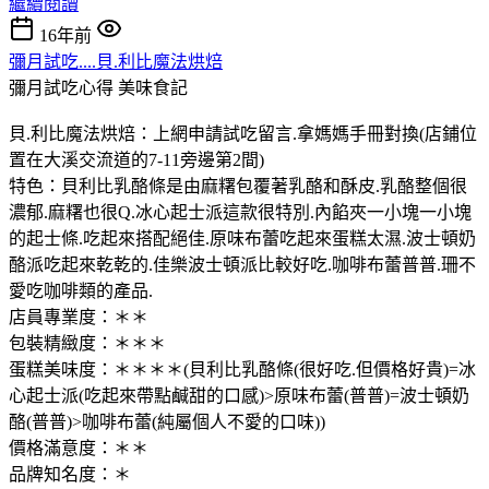
繼續閱讀
16年前
彌月試吃....貝.利比魔法烘焙
彌月試吃心得
美味食記
貝.利比魔法烘焙：上網申請試吃留言.拿媽媽手冊對換(店鋪位
置在大溪交流道的7-11旁邊第2間)
特色：貝利比乳酪條是由麻糬包覆著乳酪和酥皮.乳酪整個很
濃郁.麻糬也很Q.冰心起士派這款很特別.內餡夾一小塊一小塊
的起士條.吃起來搭配絕佳.原味布蕾
吃起來蛋糕太濕.波士頓奶
酪派吃起來乾乾的.佳樂波士頓派比較好吃.咖啡布蕾
普普.珊不
愛吃咖啡類的產品.
店員專業度：＊＊
包裝精緻度：＊＊＊
蛋糕美味度：＊＊＊＊(貝利比乳酪條(很好吃.但價格好貴)=冰
心起士派(吃起來帶點鹹甜的口感)>原味布蕾(普普)=波士頓奶
酪(普普)>咖啡布蕾(純屬個人不愛的口味)
)
價格滿意度：＊＊
品牌知名度：＊