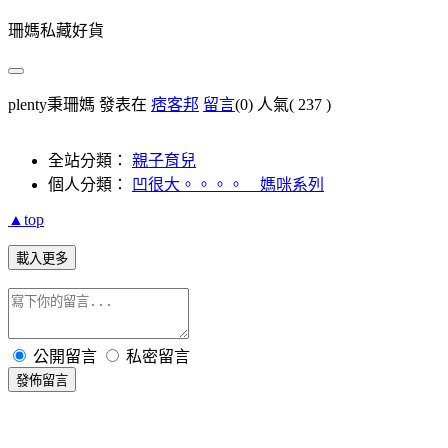
珊媽私藏好貨
plenty秉珊媽 發表在
痞客邦
留言
(0)
人氣(
237
)
全站分類：
親子育兒
個人分類：
凹很大。。。。 媽咪系列
▲top
載入更多
公開留言
私密留言
發佈留言