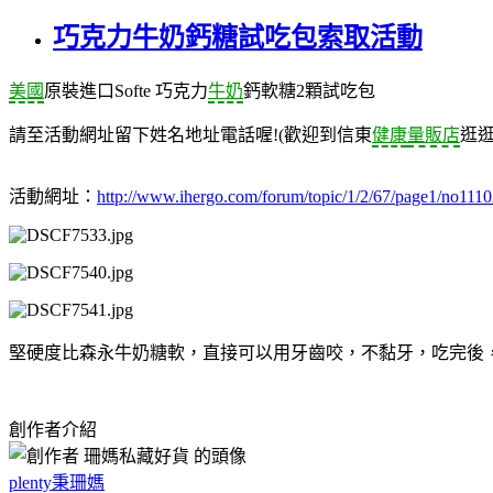
巧克力牛奶鈣糖試吃包索取活動
美國
原裝進口Softe 巧克力
牛奶
鈣軟糖2顆試吃包
請至活動網址留下姓名地址電話喔!(歡迎到信東
健康
量販店
逛逛
活動網址：
http://www.ihergo.com/forum/topic/1/2/67/page1/no1110
堅硬度比森永牛奶糖軟，直接可以用牙齒咬，不黏牙，吃完後
創作者介紹
plenty秉珊媽