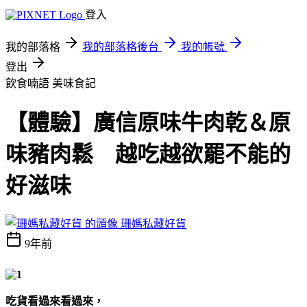
登入
我的部落格
我的部落格後台
我的帳號
登出
飲食喃語
美味食記
【體驗】廣信原味牛肉乾＆原
味豬肉鬆 越吃越欲罷不能的
好滋味
珊媽私藏好貨
9年前
吃貨看過來看過來，