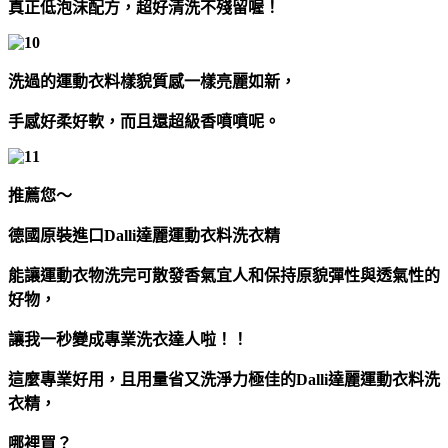
真正低泡沫配方，超好清洗不殘留喔！
洗過的運動衣料樣貌質感一樣亮麗如新，
手感好柔好軟，而且還超級香噴噴呢。
推薦您～
德國原裝進口Dalli達麗運動衣料洗衣精
能讓運動衣物洗完可散發香氣宜人和保持原貌彈性與透氣性的
好物，
讓我一秒變成專業洗衣達人啦！！
這麼專業好用，且用量省又洗淨力極佳的Dalli達麗運動衣料洗
衣精，
哪裡買？