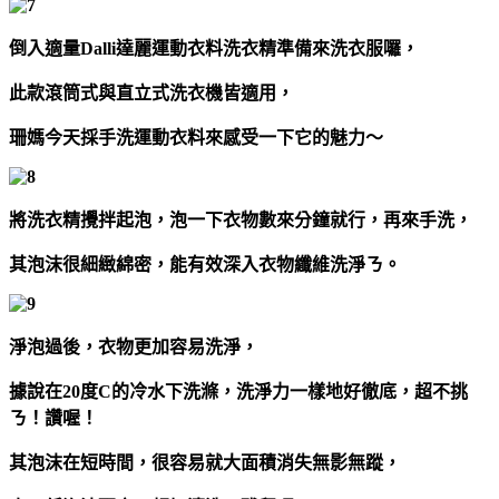
倒入適量Dalli達麗運動衣料洗衣精準備來洗衣服囉，
此款滾筒式與直立式洗衣機皆適用，
珊媽今天採手洗運動衣料來感受一下它的魅力～
將洗衣精攪拌起泡，泡一下衣物數來分鐘就行，再來手洗，
其泡沫很細緻綿密，能有效深入衣物纖維洗淨ㄋ。
淨泡過後，衣物更加容易洗淨，
據說在20度C的冷水下洗滌，洗淨力一樣地好徹底，超不挑
ㄋ！讚喔！
其泡沫在短時間，很容易就大面積消失無影無蹤，