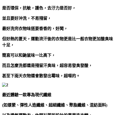
是否環保，抗敏，護色，去汙力是否好，
並且要好沖洗，不易殘留，
最好洗完衣物味道要香香的，好聞，
但
好熱的夏天，運動流汗後的衣物更是比一般衣物更加酸臭味
十足，
簡直可以和鼬鼠味一比高下，
而且怎麼洗都還是殘留汗臭味，超容易發臭發酸，
甚至下雨天衣物還會散發出霉味，超噁的。
最近體驗一款專為現代纖維
(如嫘縈、彈性人造纖維、超細纖維、聚脂纖維、混紡面料)