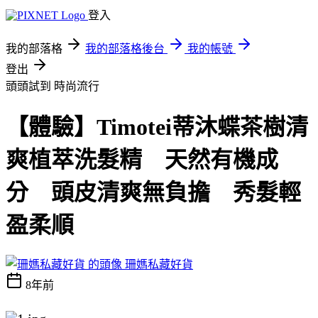
登入
我的部落格
我的部落格後台
我的帳號
登出
頭頭試到
時尚流行
【體驗】Timotei蒂沐蝶茶樹清
爽植萃洗髮精 天然有機成
分 頭皮清爽無負擔 秀髮輕
盈柔順
珊媽私藏好貨
8年前