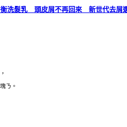
油平衡洗髮乳 頭皮屑不再回來 新世代去屑
，
塊ㄋ。
，