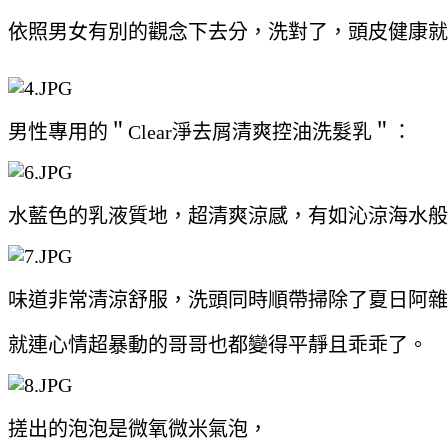
依照男女有別的觀念下去分，洗對了，頭皮健康就
男性專用的＂Clear淨去屑清爽控油洗髮乳＂：
水藍色的乳液質地，超清爽涼感，有如沁涼海水般
味道非常清涼舒服，洗頭同時順帶掃除了夏日阿雜
就連心情超暴動的哥哥也都變得平靜且乖乖了。
搓出的泡泡是微氧微米氣泡，