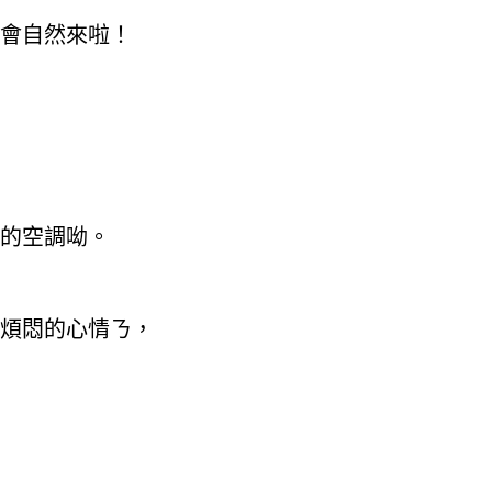
會自然來啦！
的空調呦。
煩悶的心情ㄋ，