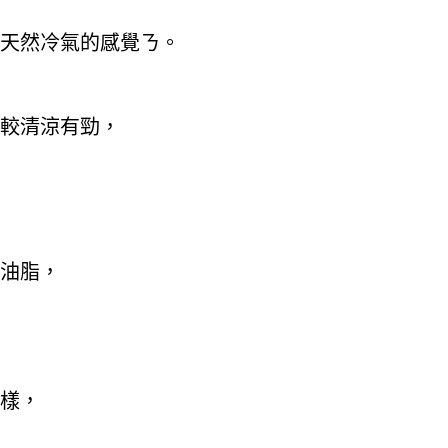
天然冷氣的感覺ㄋ。
較清涼有勁，
油脂，
樣，