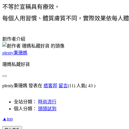
不等於宣稱具有療效，
每個人用習慣、體質膚質不同，實際效果依每人體
創作者介紹
plenty秉珊媽
珊媽私藏好貨
plenty秉珊媽 發表在
痞客邦
留言
(11)
人氣(
43
)
全站分類：
時尚流行
個人分類：
頭頭試到
▲top