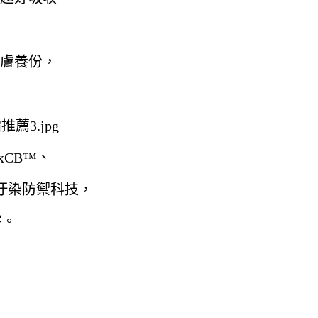
膚養份，
uxCB™、
汙染防禦科技，
害。