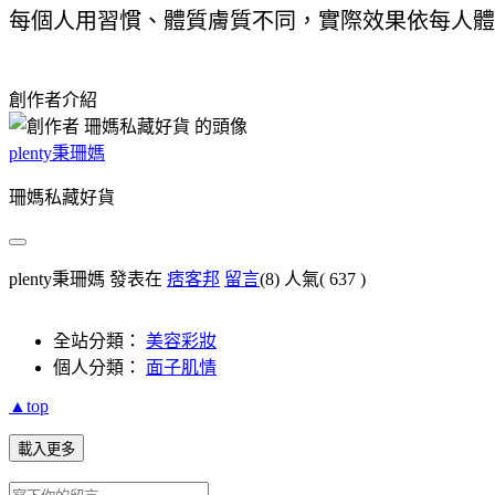
每個人用習慣、體質膚質不同，實際效果依每人體
創作者介紹
plenty秉珊媽
珊媽私藏好貨
plenty秉珊媽 發表在
痞客邦
留言
(8)
人氣(
637
)
全站分類：
美容彩妝
個人分類：
面子肌情
▲top
載入更多