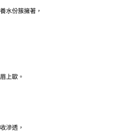
養水份簇擁著，
眉上歐。
收滲透，