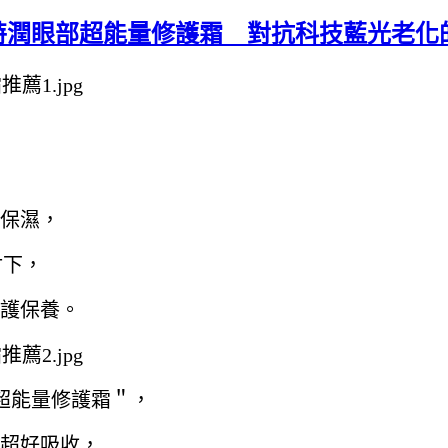
雅詩蘭黛特潤眼部超能量修護霜 對抗科技藍光老
保濕，
射下，
護保養。
眼部超能量修護霜＂，
超好吸收，