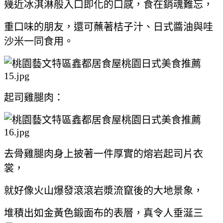
幾近冰淇淋般入口即化的口感，食在銷魂難忘，
重口味的朋友，還可蘸著桔子汁、日式醬油與哇
沙米一同食用。
起司雞腿肉：
去骨雞腿肉身上披著一件厚實的熔岩起司片衣
裳，
就好像火山爆發滾滾岩漿流竄後的大地景象，
堆積出如金黃色鍛面布的表層，真令人垂涎三