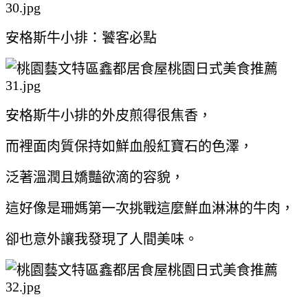
安格斯牛小排：饕客必點
安格斯牛小排的外皮煎得很焦香，
而裡面肉質保持如鮮血般紅寶石的色澤，
泛著溫潤且嬌豔欲滴的容貌，
這好像是珊媽第一次挑戰這麼鮮血淋淋的牛肉，
卻也意外讓我發現了人間美味。