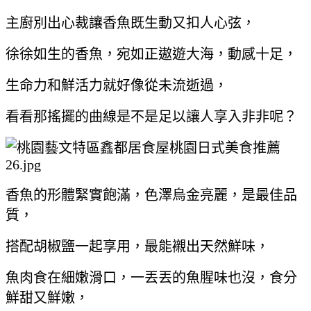
主廚別出心裁讓香魚既生動又扣人心弦，
徐徐如生的香魚，宛如正遨遊大海，動感十足，
生命力和鮮活力就好像從未流逝過，
看看那搖擺的曲線是不是足以讓人享入非非呢？
香魚的形體緊實飽滿，色澤烏金亮麗，是最佳品
質，
搭配胡椒鹽一起享用，最能襯出天然鮮味，
魚肉食在細嫩滑口，一丟丟的魚腥味也沒，食分
鮮甜又鮮嫩，