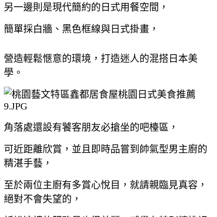
另一邊則是現代簡約的日式用餐空間，
簡單採白牆、黑色框線與日式掛畫，
營造輕鬆愜意的環境，打造迷人的混搭日本美
學。
角落處還設有饕客朋友必搶坐的吧檯區，
可近距離欣賞，並且即時品嘗到帥氣型男主廚的
精湛手藝，
至於兩位主廚有多賞心悅目，就請親臨見真容，
絕對不會失望的，