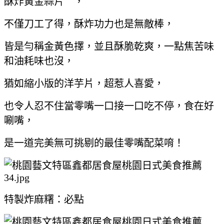
酥炸黃金蒜片＂，
不僅刀工了得，酥炸功力也是無敵棒，
皆是勻稱金黃色擇，並且酥脆乾爽，一點焦苦味
和油耗味也沒，
猶如縮小版的洋芋片，超惹人喜愛，
也令人忍不住當零嘴一口接一口吃不停，食在好
唰嘴，
是一道完美無可挑剔的最佳零嘴配菜唷！
特製炸麻糬：必點