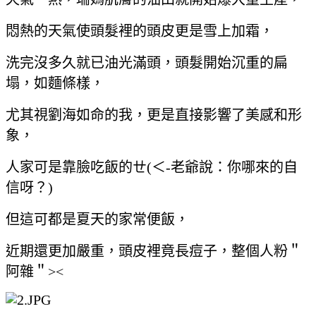
悶熱的天氣使頭髮裡的頭皮更是雪上加霜，
洗完沒多久就已油光滿頭，頭髮開始沉重的扁
塌，如麵條樣，
尤其視劉海如命的我，更是直接影響了美感和形
象，
人家可是靠臉吃飯的ㄝ(＜-老爺說：你哪來的自
信呀？)
但這可都是夏天的家常便飯，
近期還更加嚴重，頭皮裡竟長痘子，整個人粉＂
阿雜＂><