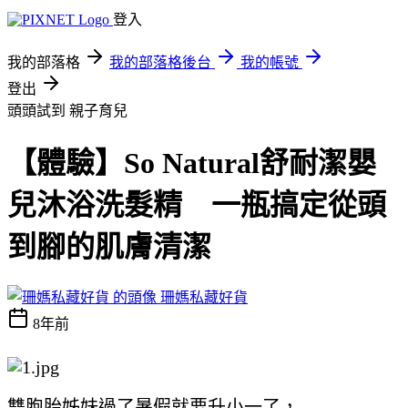
登入
我的部落格
我的部落格後台
我的帳號
登出
頭頭試到
親子育兒
【體驗】So Natural舒耐潔嬰
兒沐浴洗髮精 一瓶搞定從頭
到腳的肌膚清潔
珊媽私藏好貨
8年前
雙胞胎姊妹過了暑假就要升小一了，