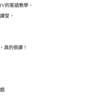
O TV的客語教學、
課堂，
面，真的很讚！
戲